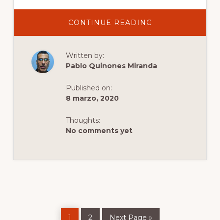
ABOUT
CONTINUE READING
15
MEJORES
BARES
EN
Written by:
KIEV
EN
Pablo Quinones Miranda
2020
(GUÍA
DE
Published on:
LA
VIDA
8 marzo, 2020
NOCTURNA
EN
KIEV)
Thoughts:
No comments yet
Page
Page
Go
1
2
Next Page »
to