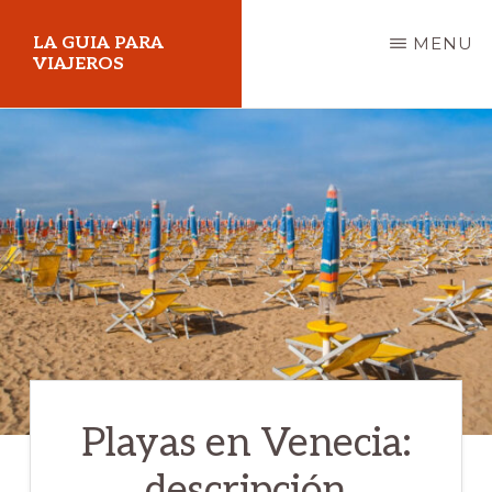
Skip
LA GUIA PARA
MENU
to
VIAJEROS
main
content
Playas en Venecia:
descripción