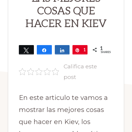
COSAS QUE
HACER EN KIEV
1
Tweet
Share
Share
1
Pin
SHARES
Califica este
post
En este articulo te vamos a
mostrar las mejores cosas
que hacer en Kiev, los