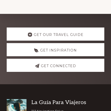
Explore
more
GET OUR TRAVEL GUIDE
GET INSPIRATION
GET CONNECTED
Footer
La Guía Para Viajeros
123 Navigation Drive