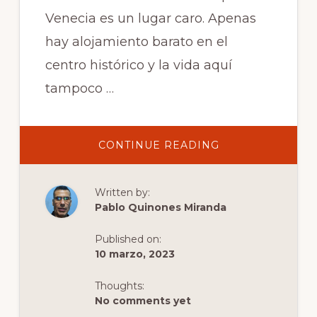
Venecia es un lugar caro. Apenas
hay alojamiento barato en el
centro histórico y la vida aquí
tampoco …
ABOUT
CONTINUE READING
TAXIS
ACUÁTICOS
EN
VENECIA:
Written by:
TODA
LA
Pablo Quinones Miranda
INFORMACIÓN,
RESERVAS
Y
Published on:
PRECIOS
10 marzo, 2023
Thoughts:
No comments yet