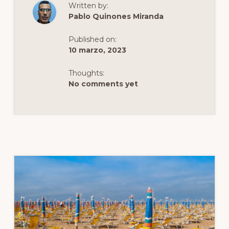
Written by:
SAN
MARCOS
Pablo Quinones Miranda
EN
VENECIA:
TODOS
Published on:
LOS
CONSEJOS
10 marzo, 2023
E
INFORMACIÓN
IMPORTANTE
Thoughts:
No comments yet