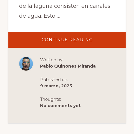
de la laguna consisten en canales
de agua. Esto …
ABOUT
CONTINUE READING
EL
PUENTE
DE
RIALTO
Written by:
EN
VENECIA
Pablo Quinones Miranda
–
INFO,
TOURS
Published on:
Y
COSAS
9 marzo, 2023
QUE
HACER
Thoughts:
No comments yet