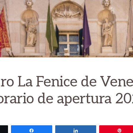
ro La Fenice de Vene
rario de apertura 2
eet
Share
Share
Pin