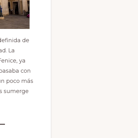
definida de
ad. La
enice, ya
spasaba con
 un poco más
los sumerge
–