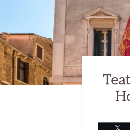
Teat
Ho
Tw