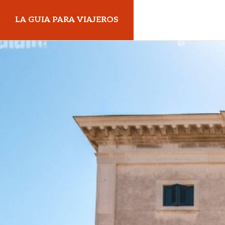
Skip
Skip
LA GUIA PARA VIAJEROS
to
to
primary
main
navigation
content