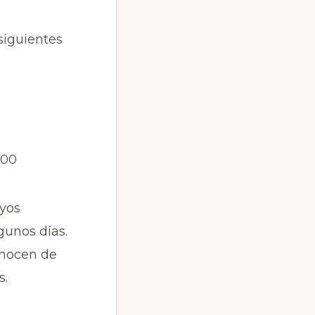
siguientes
00
ayos
lgunos días.
onocen de
s.