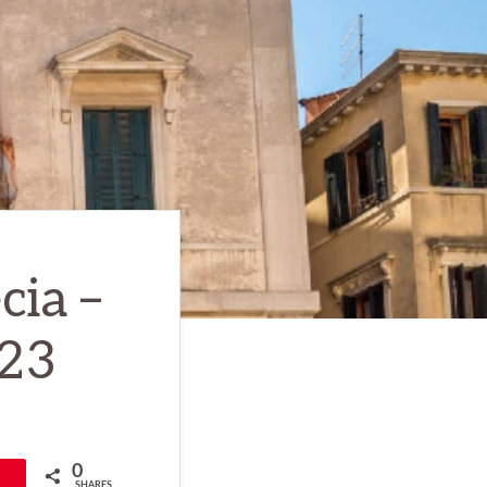
cia –
023
0
SHARES