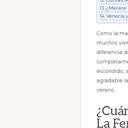
Cuotas de
¿Merece l
Venecia y
Como la mayo
muchos visit
diferencia 
completament
escondido, a
agradable la
verano.
¿Cuán
La Fe