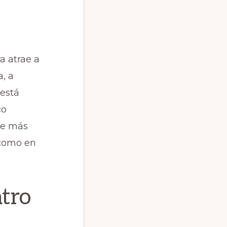
a atrae a
a, a
 está
co
ace más
o como en
atro