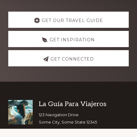
Explore
more
GET OUR TRAVEL GUIDE
GET INSPIRATION
GET CONNECTED
Footer
La Guía Para Viajeros
123 Navigation Drive
Some City, Some State 12345