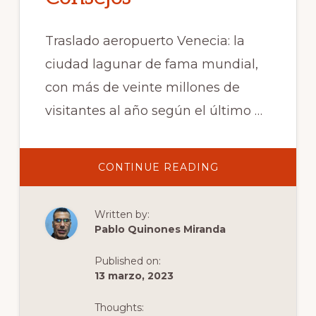
Traslado aeropuerto Venecia: la
ciudad lagunar de fama mundial,
con más de veinte millones de
visitantes al año según el último …
ABOUT
CONTINUE READING
TRASLADO
AEROPUERTO
VENECIA
–
Written by:
MARCO
POLO
Pablo Quinones Miranda
Y
TREVISO
–
Published on:
TODA
LA
13 marzo, 2023
INFORMACIÓN
Y
CONSEJOS
Thoughts: