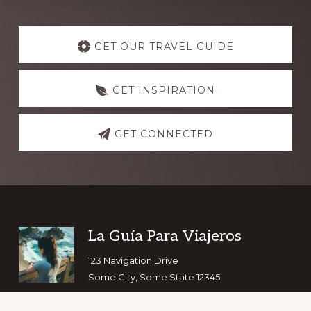
Explore
more
GET OUR TRAVEL GUIDE
GET INSPIRATION
GET CONNECTED
Footer
La Guía Para Viajeros
123 Navigation Drive
Some City, Some State 12345
Copyright © 2026 ·
Navigation Pro
on
Genesis Framework
·