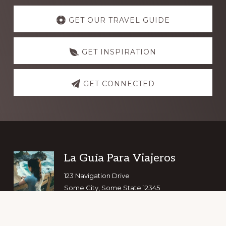
Explore
more
GET OUR TRAVEL GUIDE
GET INSPIRATION
GET CONNECTED
Footer
La Guía Para Viajeros
123 Navigation Drive
Some City, Some State 12345
Copyright © 2026 ·
Navigation Pro
on
Genesis Framework
·
WordPress
·
Log in