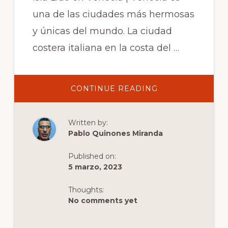
una de las ciudades más hermosas
y únicas del mundo. La ciudad
costera italiana en la costa del …
ABOUT
CONTINUE READING
GUÍA
DE
VIAJE
A
Written by:
LA
ISLA
Pablo Quinones Miranda
LIDO
EN
VENECIA:
Published on:
CONSEJOS
E
5 marzo, 2023
INFORMACIÓN
Thoughts:
No comments yet