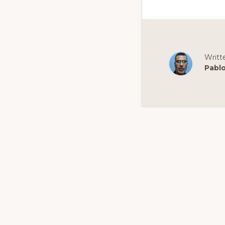
Writt
Pabl