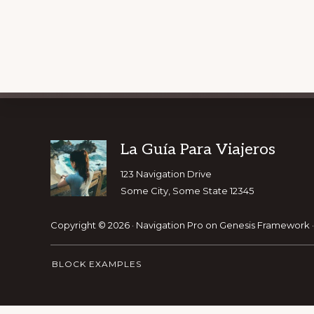
Explore
Footer
La Guía Para Viajeros
GET OUR T
more
123 Navigation Drive
Some City, Some State 12345
Copyright © 2026 ·
Navigation Pro
on
Genesis Framework
BLOCK EXAMPLES