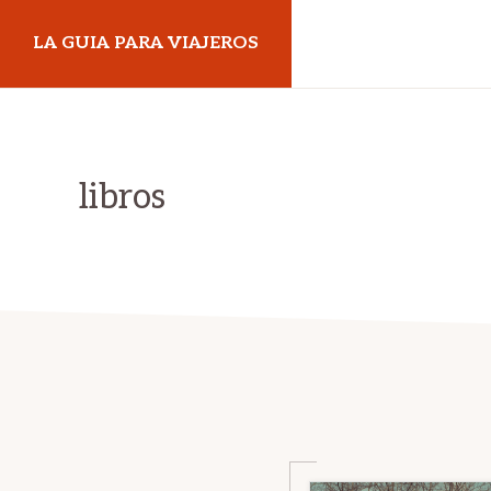
Skip
Skip
LA GUIA PARA VIAJEROS
to
to
primary
main
navigation
content
libros