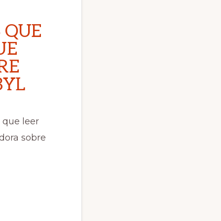
S QUE
UE
RE
BYL
s que leer
adora sobre