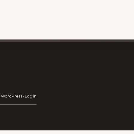
RAVEL GUIDE
GET INSPIRATION
GE
·
WordPress
·
Log in