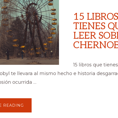
15 LIBRO
TIENES Q
LEER SOB
CHERNO
15 libros que tiene
byl te llevara al mismo hecho e historia desgarr
osión ocurrida …
ABOUT
E READING
15
LIBROS
QUE