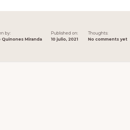
TIENES
QUE
LEER
SOBRE
CHERNOBYL
en by:
Published on:
Thoughts:
o Quinones Miranda
10 julio, 2021
No comments yet