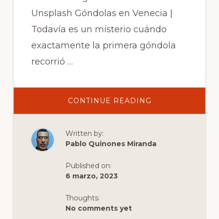
Unsplash Góndolas en Venecia |
Todavía es un misterio cuándo
exactamente la primera góndola
recorrió …
ABOUT
CONTINUE READING
GÓNDOLAS
EN
VENECIA:
INFORMACIÓN,
Written by:
PRECIO,
HISTORIA,
Pablo Quinones Miranda
CONSEJOS
Y
ENTRADAS
Published on:
EN
LÍNEA
6 marzo, 2023
Thoughts:
No comments yet