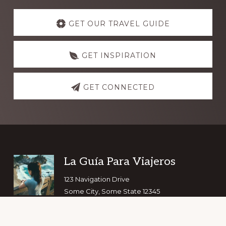
Explore
more
GET OUR TRAVEL GUIDE
GET INSPIRATION
GET CONNECTED
Footer
La Guía Para Viajeros
123 Navigation Drive
Some City, Some State 12345
Copyright © 2026 ·
Navigation Pro
on
Genesis Framework
·
WordPress
·
Log in