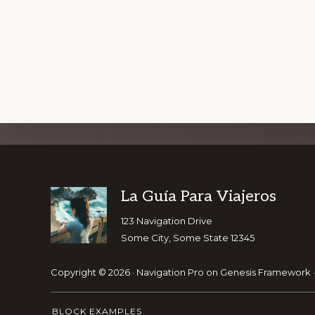
Explore
GET OUR T
more
Footer
La Guía Para Viajeros
123 Navigation Drive
Some City, Some State 12345
Copyright © 2026 ·
Navigation Pro
on
Genesis Framework
BLOCK EXAMPLES