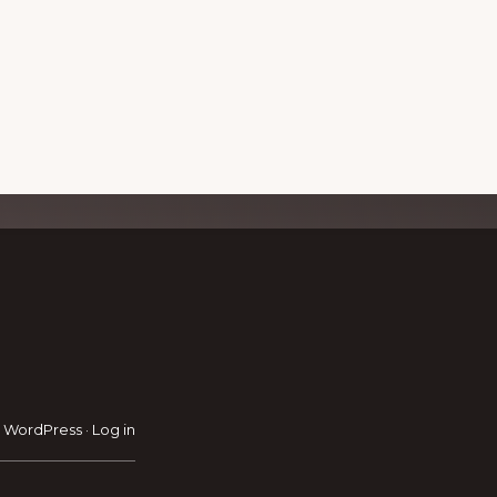
RAVEL GUIDE
GET INSPIRATION
GE
·
WordPress
·
Log in