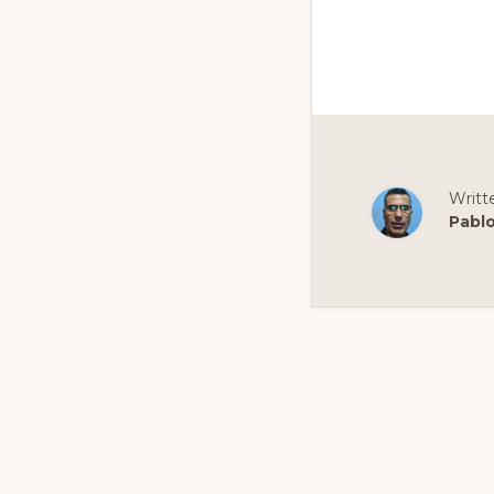
Writt
Pabl