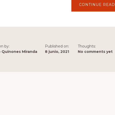
CONTINUE READ
en by:
Published on:
Thoughts:
o Quinones Miranda
8 junio, 2021
No comments yet