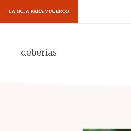
Skip
Skip
LA GUIA PARA VIAJEROS
to
to
primary
main
navigation
content
deberías