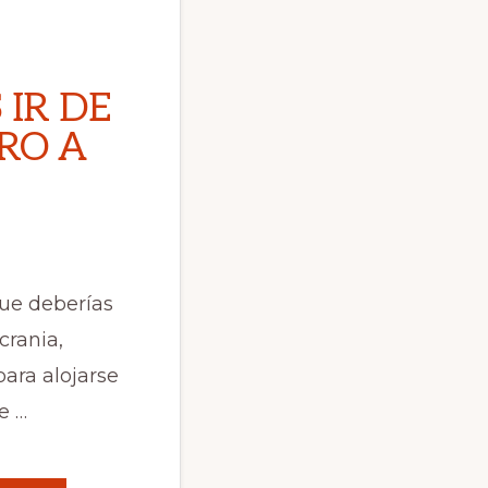
 IR DE
RO A
ue deberías
crania,
para alojarse
e …