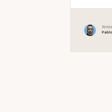
Writt
Pabl