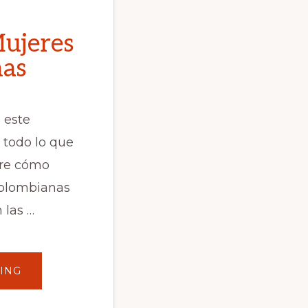
ujeres
nas
este
 todo lo que
bre cómo
colombianas
 las …
ABOUT
ING
CONOCER
MUJERES
COLOMBIANAS