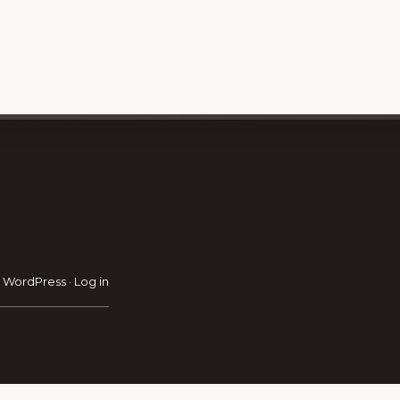
RAVEL GUIDE
GET INSPIRATION
GE
·
WordPress
·
Log in