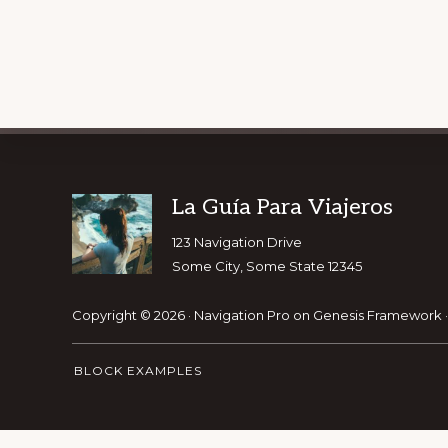
Explore
Footer
La Guía Para Viajeros
GET OUR T
more
123 Navigation Drive
Some City, Some State 12345
Copyright © 2026 ·
Navigation Pro
on
Genesis Framework
BLOCK EXAMPLES