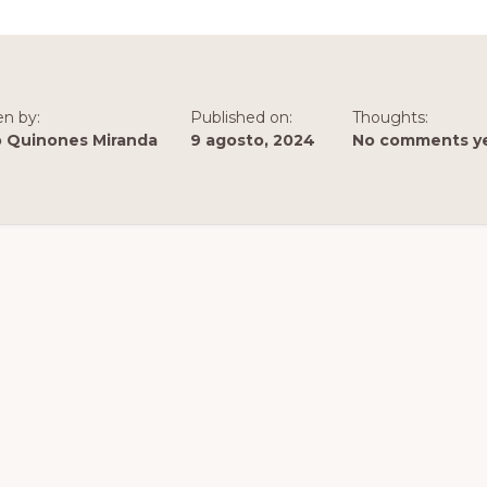
en by:
Published on:
Thoughts:
o Quinones Miranda
9 agosto, 2024
No comments y