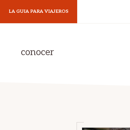
Skip
Skip
LA GUIA PARA VIAJEROS
to
to
primary
main
navigation
content
conocer