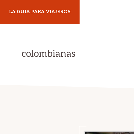
Skip
Skip
LA GUIA PARA VIAJEROS
to
to
primary
main
navigation
content
colombianas