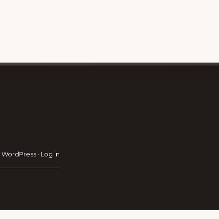
RAVEL GUIDE
GET INSPIRATION
GE
·
WordPress
·
Log in