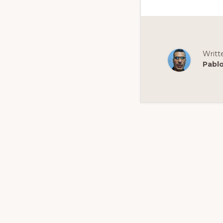
Writt
Pabl