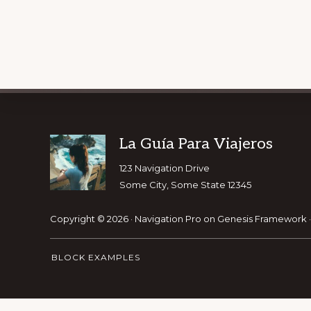
Explore
Footer
La Guía Para Viajeros
GET OUR T
more
123 Navigation Drive
Some City, Some State 12345
Copyright © 2026 ·
Navigation Pro
on
Genesis Framework
BLOCK EXAMPLES