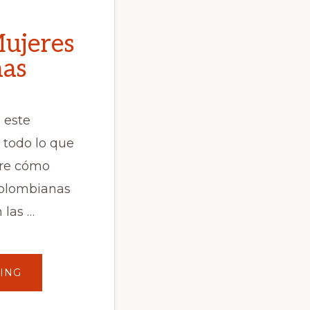
ujeres
nas
este
 todo lo que
bre cómo
colombianas
 las …
ABOUT
ING
CONOCER
MUJERES
COLOMBIANAS