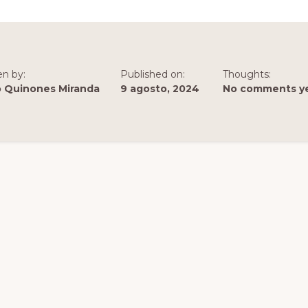
en by:
Published on:
Thoughts:
o Quinones Miranda
9 agosto, 2024
No comments y