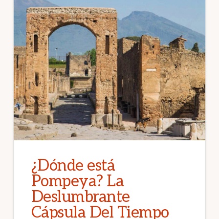
¿Dónde está
Pompeya? La
Deslumbrante
Cápsula Del Tiempo