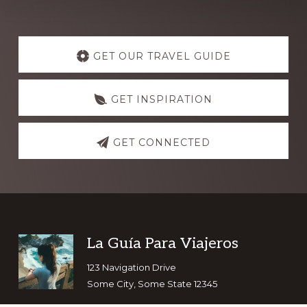
Explore
more
GET OUR TRAVEL GUIDE
GET INSPIRATION
GET CONNECTED
Footer
La Guía Para Viajeros
123 Navigation Drive
Some City, Some State 12345