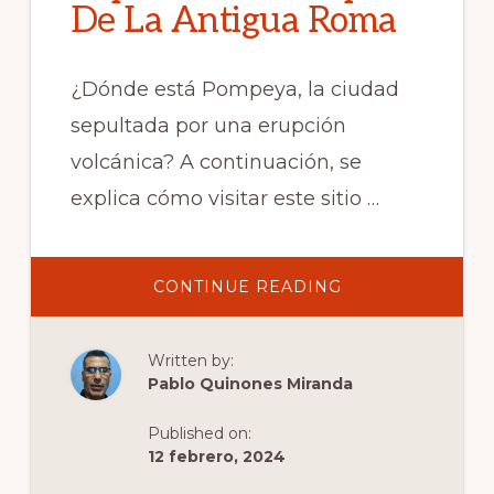
De La Antigua Roma
¿Dónde está Pompeya, la ciudad
sepultada por una erupción
volcánica? A continuación, se
explica cómo visitar este sitio …
ABOUT
CONTINUE READING
¿DÓNDE
ESTÁ
POMPEYA?
LA
Written by:
DESLUMBRANTE
CÁPSULA
Pablo Quinones Miranda
DEL
TIEMPO
DE
Published on:
LA
ANTIGUA
12 febrero, 2024
ROMA